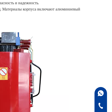
асность и надежность.
. д. Материалы корпуса включают алюминиевый
+86-18
+86-132
+86-07