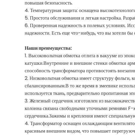
повышая безопасность.
4. Температурная защита: оснащена высокотехнолог
5. Простота обслуживания и легкая настройка. Разр
6. Проверенная надежность в полевых условиях. Ис
надежности. Есть еще что-нибудь, что вы хотели бы 
Наши преимущества:
1. Высоковольтная обмотка отлита в вакууме из эп
катушки.Внутренние и внешние стенки обмотки арм
способность трансформатора противостоять внезап
2. Низковольтная обмотка имеет структуру фольги, 
сбалансированным.В то же время в змеевике испол
используется ткань, предварительно пропитанная э
3. Железный сердечник изготовлен из высококачес
колонна связана свободными уточными ремнями F-кла
сердечника.Зажимы и крепления имеют специальную
4. Трансформатор оснащен охлаждающим вентилятор
красивым внешним видом, что повышает перегрузоч