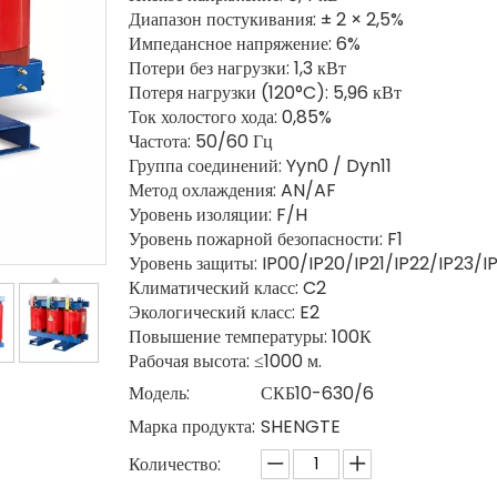
Диапазон постукивания: ± 2 × 2,5%
Импедансное напряжение: 6%
Потери без нагрузки: 1,3 кВт
Потеря нагрузки (120°C): 5,96 кВт
Ток холостого хода: 0,85%
Частота: 50/60 Гц
Группа соединений: Yyn0 / Dyn11
Метод охлаждения: AN/AF
Уровень изоляции: F/H
Уровень пожарной безопасности: F1
Уровень защиты: IP00/IP20/IP21/IP22/IP23/I
Климатический класс: C2
Экологический класс: E2
Повышение температуры: 100К
Рабочая высота: ≤1000 м.
Модель:
СКБ10-630/6
Марка продукта:
SHENGTE
Количество: