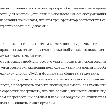
ичной системой контроля температуры, обеспечивающей надежно
аботан для быстрой установки и использования без обслуживани
следования показывают, что этот трансформатор соответствует
отрегулировать или добавить!
оксидной смолы с наполнителями, имеет низкий уровень частичн
ированы пластинами из стекловолоконной сетки, что повышает
ным коротким замыканиям.
которая решает проблему осевого угла спирали при использовани
ьзуется осевой охлаждающий воздуховод, увеличивающий способ
поксидной смолой DMD, и формируется общее затвердевание.
твенных холоднокатаных листов кремнистой стали с трехступен
сса, а поверхность покрыта эпоксидной смолой для уменьшения
 обработку поверхности, что еще больше улучшает внешний вид
ом с перекрестным потоком и верхним обдувом, он отличается 
ную способность трансформатора.