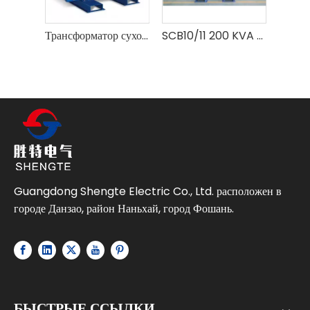
Трансформатор сухого типа SC(B)10 по лучшей цене с техническими параметрами Поставщик-Shengte
SCB10/11 200 KVA 10 /11 0,4 Kv 3-фазный высоковольтный силовой трансформатор с литой смолой для использования в помещении сухого типа
Guangdong Shengte Electric Co., Ltd. расположен в
городе Данзао, район Наньхай, город Фошань.
БЫСТРЫЕ ССЫЛКИ