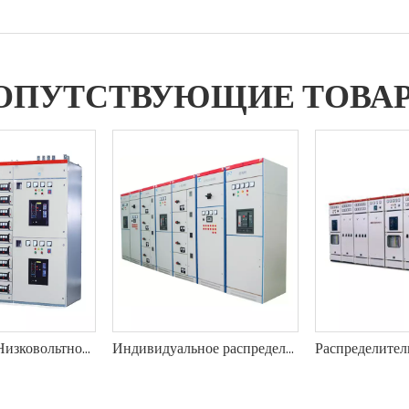
ОПУТСТВУЮЩИЕ ТОВА
Лучшая цена Низковольтное распределительное устройство GCS Низковольтное дренажное распределительное устройство Поставщик-Shengte MOQ 1 шт.
Индивидуальное распределительное устройство низкого напряжения GCK(L) по заводской цене-Shengte