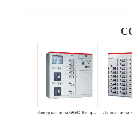
С
Заводская цена GGD Распределительный шкаф низкого напряжения переменного тока Поставщик-Shengte Поставщик шкафов-Shengte